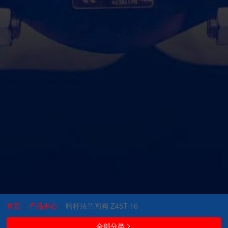
首页
/
产品中心
/
暗杆法兰闸阀 Z45T-16
全部分类
