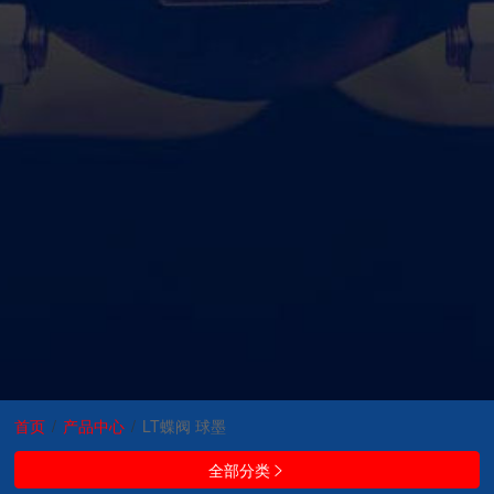
首页
/
产品中心
/
LT蝶阀 球墨
全部分类
